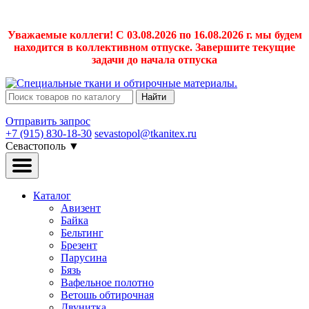
Уважаемые коллеги! С 03.08.2026 по 16.08.2026 г. мы будем
находится в коллективном отпуске. Завершите текущие
задачи до начала отпуска
Найти
Отправить запрос
+7 (915) 830-18-30
sevastopol@tkanitex.ru
Севастополь
▼
Каталог
Авизент
Байка
Бельтинг
Брезент
Парусина
Бязь
Вафельное полотно
Ветошь обтирочная
Двунитка