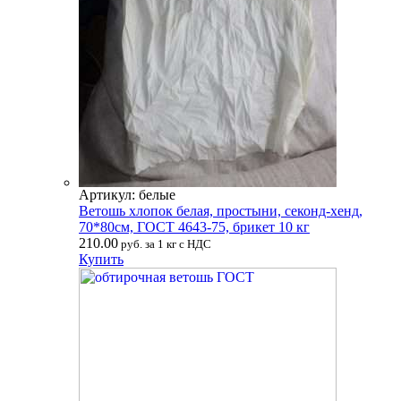
Артикул: белые
Ветошь хлопок белая, простыни, секонд-хенд,
70*80см, ГОСТ 4643-75, брикет 10 кг
210.00
руб. за 1 кг с НДС
Купить