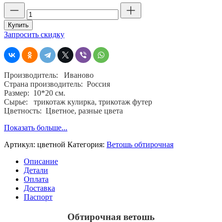
Количество
товара
Ветошь
Купить
трикотажная,
Запросить скидку
новая,
цветная,
10х20,
средний
Производитель: Иваново
лоскут,
Страна производитель: Россия
ГОСТ
Размер: 10*20 см.
4643-
Сырье: трикотаж кулирка, трикотаж футер
75
Цветность: Цветное, разные цвета
Показать больше...
Артикул:
цветной
Категория:
Ветошь обтирочная
Описание
Детали
Оплата
Доставка
Паспорт
Обтирочная ветошь