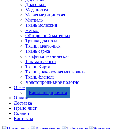
Диагональ
Мадаполам
Марля медицинская
Миткаль
Ткань молескин
Неткол
Обтирочный материал
Тряпка для пола
Ткань палаточная
Ткань саржа
Салфетка техническая
Тик матрасный
Ткань Кирза
Ткань упаковочная мешковина
Ткань фланель
Холстопрошивное полотно
О компании
Карта предприятия
Оплата
Доставка
Прайс-лист
Скидки
Контакты