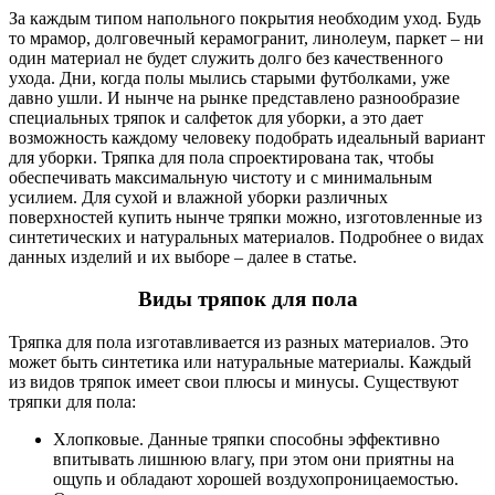
За каждым типом напольного покрытия необходим уход. Будь
то мрамор, долговечный керамогранит, линолеум, паркет – ни
один материал не будет служить долго без качественного
ухода. Дни, когда полы мылись старыми футболками, уже
давно ушли. И нынче на рынке представлено разнообразие
специальных тряпок и салфеток для уборки, а это дает
возможность каждому человеку подобрать идеальный вариант
для уборки. Тряпка для пола спроектирована так, чтобы
обеспечивать максимальную чистоту и с минимальным
усилием. Для сухой и влажной уборки различных
поверхностей купить нынче тряпки можно, изготовленные из
синтетических и натуральных материалов. Подробнее о видах
данных изделий и их выборе – далее в статье.
Виды тряпок для пола
Тряпка для пола изготавливается из разных материалов. Это
может быть синтетика или натуральные материалы. Каждый
из видов тряпок имеет свои плюсы и минусы. Существуют
тряпки для пола:
Хлопковые. Данные тряпки способны эффективно
впитывать лишнюю влагу, при этом они приятны на
ощупь и обладают хорошей воздухопроницаемостью.