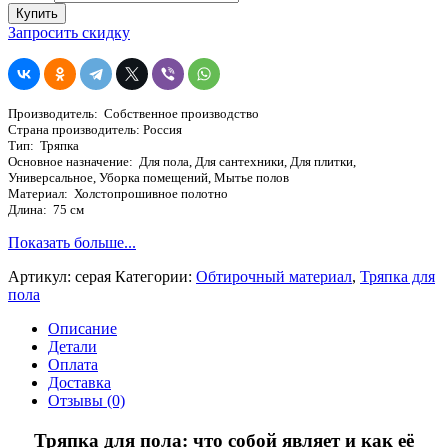
Тряпка
Купить
для
Запросить скидку
пола,
из
ХПП,
серая,
Производитель: Собственное производство
75х100,
Страна производитель: Россия
пл.
Тип: Тряпка
180
Основное назначение: Для пола, Для сантехники, Для плитки,
гр.
Универсальное, Уборка помещений, Мытье полов
Материал: Холстопрошивное полотно
Длина: 75 см
Показать больше...
Артикул:
серая
Категории:
Обтирочный материал
,
Тряпка для
пола
Описание
Детали
Оплата
Доставка
Отзывы (0)
Тряпка для пола: что собой являет и как её