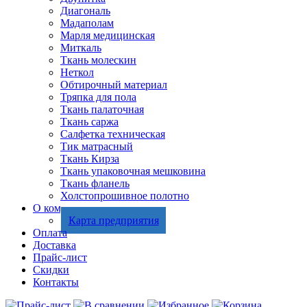
Диагональ
Мадаполам
Марля медицинская
Миткаль
Ткань молескин
Неткол
Обтирочный материал
Тряпка для пола
Ткань палаточная
Ткань саржа
Салфетка техническая
Тик матрасный
Ткань Кирза
Ткань упаковочная мешковина
Ткань фланель
Холстопрошивное полотно
О компании
Карта предприятия
Оплата
Доставка
Прайс-лист
Скидки
Контакты