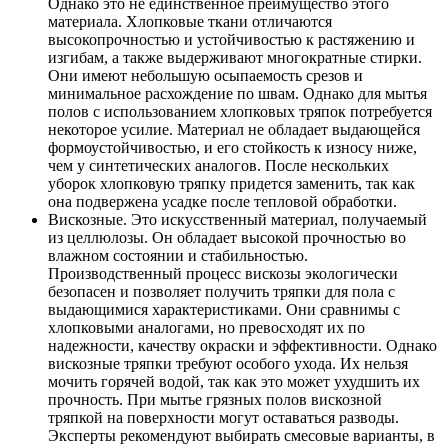
Однако это не единственное преимущество этого
материала. Хлопковые ткани отличаются
высокопрочностью и устойчивостью к растяжению и
изгибам, а также выдерживают многократные стирки.
Они имеют небольшую осыпаемость срезов и
минимальное расхождение по швам. Однако для мытья
полов с использованием хлопковых тряпок потребуется
некоторое усилие. Материал не обладает выдающейся
формоустойчивостью, и его стойкость к износу ниже,
чем у синтетических аналогов. После нескольких
уборок хлопковую тряпку придется заменить, так как
она подвержена усадке после тепловой обработки.
Вискозные. Это искусственный материал, получаемый
из целлюлозы. Он обладает высокой прочностью во
влажном состоянии и стабильностью.
Производственный процесс вискозы экологически
безопасен и позволяет получить тряпки для пола с
выдающимися характеристиками. Они сравнимы с
хлопковыми аналогами, но превосходят их по
надежности, качеству окраски и эффективности. Однако
вискозные тряпки требуют особого ухода. Их нельзя
мочить горячей водой, так как это может ухудшить их
прочность. При мытье грязных полов вискозной
тряпкой на поверхности могут оставаться разводы.
Эксперты рекомендуют выбирать смесовые варианты, в