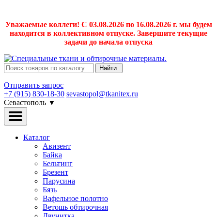
Уважаемые коллеги! С 03.08.2026 по 16.08.2026 г. мы будем
находится в коллективном отпуске. Завершите текущие
задачи до начала отпуска
Найти
Отправить запрос
+7 (915) 830-18-30
sevastopol@tkanitex.ru
Севастополь
▼
Каталог
Авизент
Байка
Бельтинг
Брезент
Парусина
Бязь
Вафельное полотно
Ветошь обтирочная
Двунитка