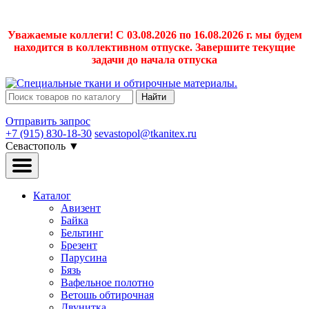
Уважаемые коллеги! С 03.08.2026 по 16.08.2026 г. мы будем
находится в коллективном отпуске. Завершите текущие
задачи до начала отпуска
Найти
Отправить запрос
+7 (915) 830-18-30
sevastopol@tkanitex.ru
Севастополь
▼
Каталог
Авизент
Байка
Бельтинг
Брезент
Парусина
Бязь
Вафельное полотно
Ветошь обтирочная
Двунитка