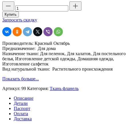
Количество
товара
Отбеленная
Купить
фланель,
Запросить скидку
Красный
Октябрь,
шир.
90,
Производитель: Красный Октябрь
плотность
Предназначение: Для дома
170,
Назначение ткани: Для пеленок, Для халатов, Для постельного
хб
белья, Изготовление детской одежды, Домашняя одежда,
100
Изготовление салфеток
%
Вид натуральной ткани: Растительного происхождения
Показать больше...
Артикул:
99
Категория:
Ткань фланель
Описание
Детали
Паспорт
Оплата
Доставка