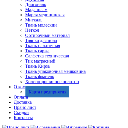
Диагональ
Мадаполам
Марля медицинская
Миткаль
Ткань молескин
Неткол
Обтирочный материал
Тряпка для пола
Ткань палаточная
Ткань саржа
Салфетка техническая
Тик матрасный
Ткань Кирза
Ткань упаковочная мешковина
Ткань фланель
Холстопрошивное полотно
О компании
Карта предприятия
Оплата
Доставка
Прайс-лист
Скидки
Контакты