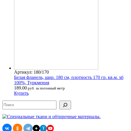
Артикул: 180/170
Белая фланель, шир. 180 см, плотность 170 гр. кв.м. хб
100%, Туркмения
189.00
руб. за погонный метр
Купить
Поиск
T